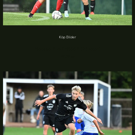
Köp Bilder
Madesjö IF vs RMSSGIF (23 foton)
20,00
kr