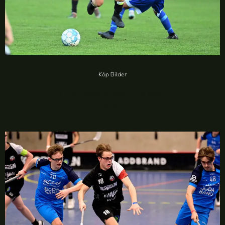
Köp Bilder
IFK Borgholm vs SSG IF (48 foton)
20,00
kr