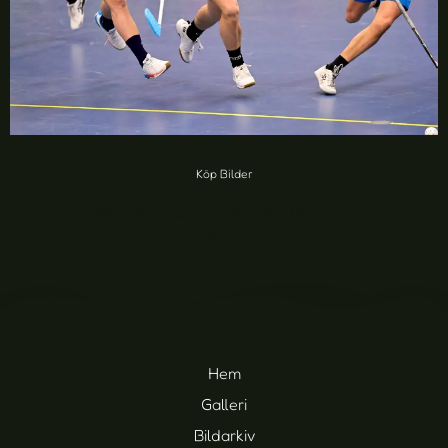
Köp Bilder
FBC Kalmarsund vs KaRo IBF (170 foton)
20,00
kr
Hem
Galleri
Bildarkiv