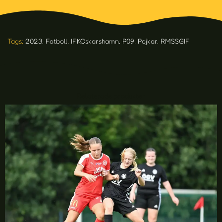
Tags:
2023
,
Fotboll
,
IFKOskarshamn
,
P09
,
Pojkar
,
RMSSGIF
Relaterade produkter