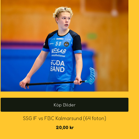
Köp Bilder
SSG IF vs FBC Kalmarsund (64 foton)
20,00
kr