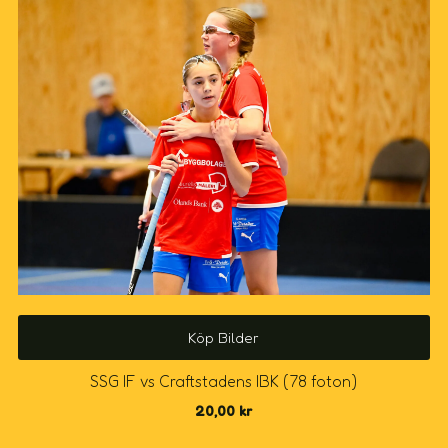
Köp Bilder
SSG IF vs Craftstadens IBK (78 foton)
20,00
kr