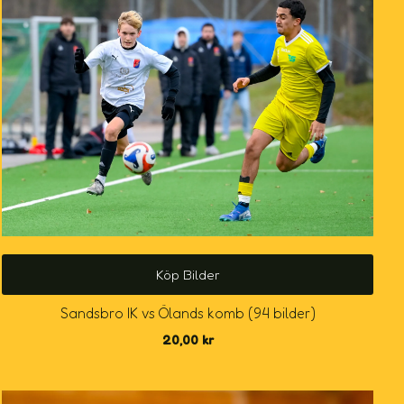
Köp Bilder
Sandsbro IK vs Ölands komb (94 bilder)
20,00
kr