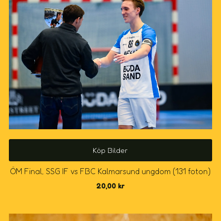
Köp Bilder
ÖM Final, SSG IF vs FBC Kalmarsund ungdom (131 foton)
20,00
kr