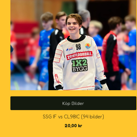
Köp Bilder
SSG IF vs CL98IC (94 bilder)
20,00
kr