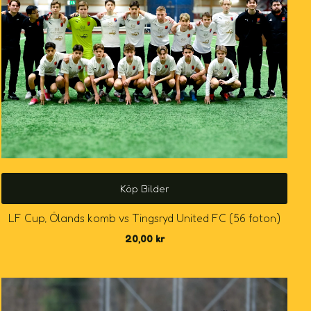
Köp Bilder
LF Cup, Ölands komb vs Tingsryd United FC (56 foton)
20,00
kr