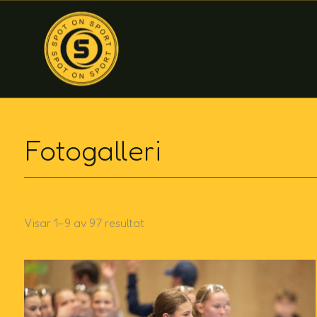
Sortera
Hoppa
efter
till
senaste
innehåll
Fotogalleri
Visar 1–9 av 97 resultat