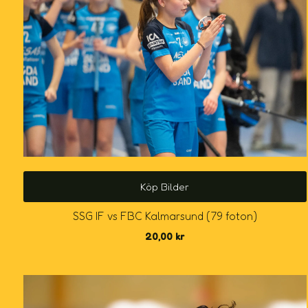
Köp Bilder
SSG IF vs FBC Kalmarsund (79 foton)
20,00
kr