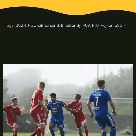
Tags:
2024
,
FBCKalmarsund
,
Innebandy
,
P09
,
P10
,
Pojkar
,
SSGIF
Relaterade produkter