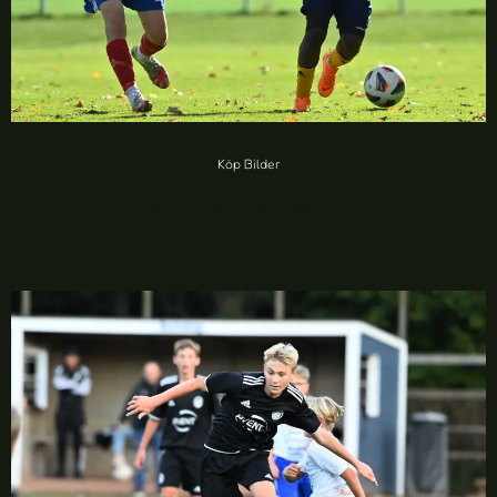
Köp Bilder
LGoIF vs SSGIF (69 foton)
20,00
kr