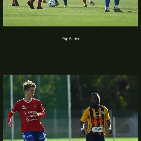
Köp Bilder
MGoIF vs SSG IF (38 foton)
20,00
kr