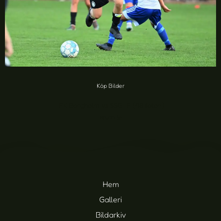
Köp Bilder
IFK Borgholm vs SSG IF (48 foton)
20,00
kr
Hem
Galleri
Bildarkiv