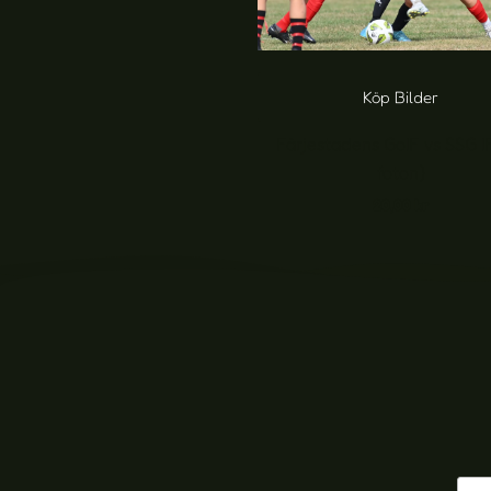
Köp Bilder
Färjestadens GoIF vs SSG I
foton)
20,00
kr