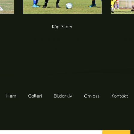
Köp Bilder
F (52
MGoIF vs RMSSG IF (14 foton)
Högby I
20,00
kr
Hem
Galleri
Bildarkiv
Om oss
Kontakt