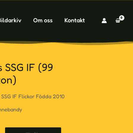
Bildarkiv
Om oss
Kontakt
s SSG IF (99
ton)
– SSG IF Flickor Födda 2010
Innebandy