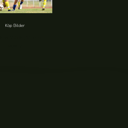
Köp Bilder
F vs SSG IF (40 foton)
20,00
kr