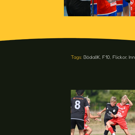
Tags:
BödalIK
,
F10
,
Flickor
,
In