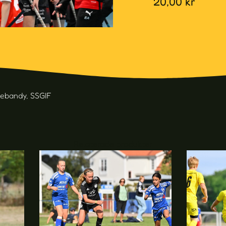
20,00
kr
nebandy
,
SSGIF
Relaterade produkter