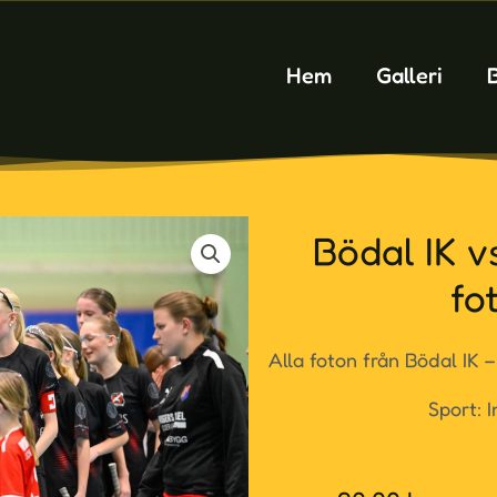
Hem
Galleri
Bödal IK v
fo
Alla foton från Bödal IK 
Sport: 