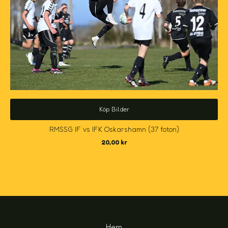
Köp Bilder
RMSSG IF vs IFK Oskarshamn (37 foton)
20,00
kr
Hem