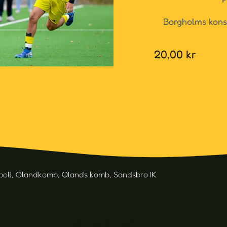
Borgholms kons
20,00
kr
boll
,
Ölandkomb
,
Ölands komb
,
Sandsbro IK
Relaterade produkter