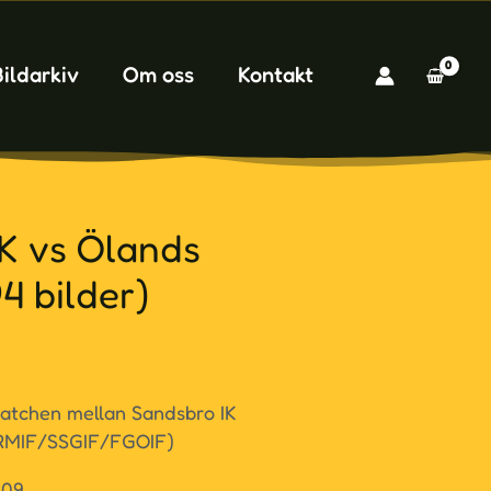
Bildarkiv
Om oss
Kontakt
K vs Ölands
4 bilder)
matchen mellan Sandsbro IK
(RMIF/SSGIF/FGOIF)
P09