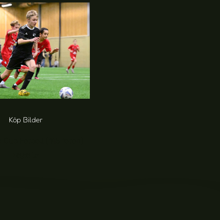
Köp Bilder
 Cup Fotboll (145 foton)
20,00
kr