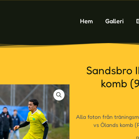
Hem
Galleri
Sandsbro I
komb (9
Alla foton från tränings
vs Ölands komb 