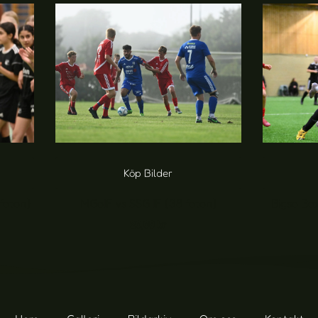
Köp Bilder
foton)
MGoIF vs SSG IF (38 foton)
Bigso Box
20,00
kr