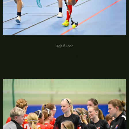
Köp Bilder
FBC Kalmarsund vs SSG IF (84 foton)
20,00
kr