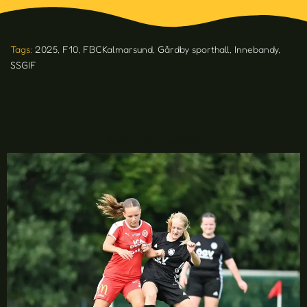
Tags:
2025
,
F10
,
FBCKalmarsund
,
Gårdby sporthall
,
Innebandy
,
SSGIF
Relaterade produkter