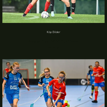
Köp Bilder
Madesjö IF vs RMSSGIF (23 foton)
20,00
kr