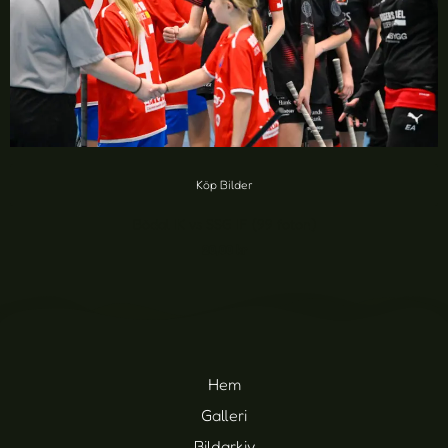
Köp Bilder
Bödal IK vs SSG IF (99 foton)
20,00
kr
Hem
Galleri
Bildarkiv