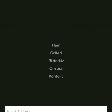
Färjestadens GoIF vs Runsten Möckleby IF (43 foton)
20,00
kr
Hem
Galleri
Bildarkiv
Om oss
Kontakt