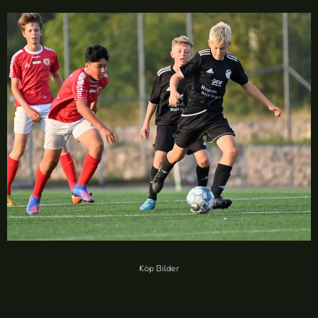
Köp Bilder
Kalmar FF vs SSG IF (86 foton)
20,00
kr