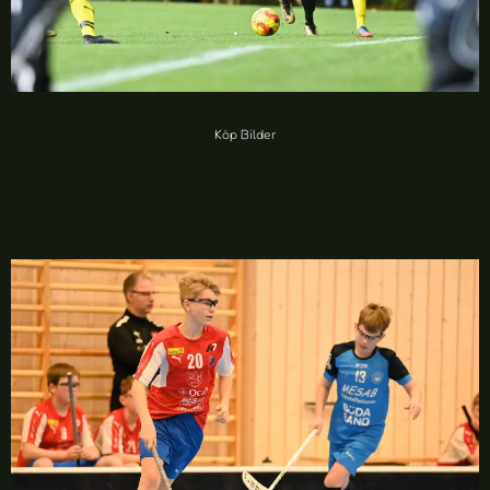
Köp Bilder
Glömminge Algutsrum IF vs Timmernabben IF (166 foton)
20,00
kr