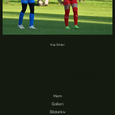
Köp Bilder
Färjestadens GoIF vs Runsten Möckleby IF (43 foton)
20,00
kr
Hem
Galleri
Bildarkiv