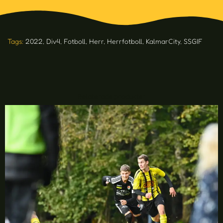
Tags:
2022
,
Div4
,
Fotboll
,
Herr
,
Herrfotboll
,
KalmarCity
,
SSGIF
Relaterade produkter