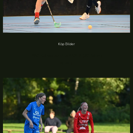
Köp Bilder
FBC Kalmarsund vs SSG IF (37 foton)
20,00
kr