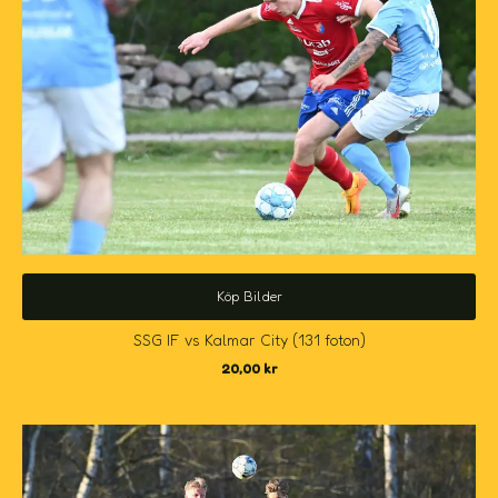
Köp Bilder
SSG IF vs Kalmar City (131 foton)
20,00
kr