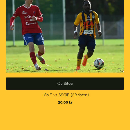
Köp Bilder
LGoIF vs SSGIF (69 foton)
20,00
kr