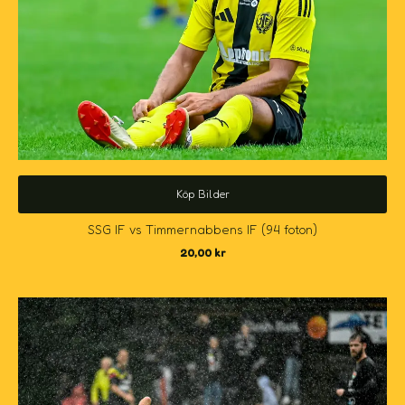
Köp Bilder
SSG IF vs Timmernabbens IF (94 foton)
20,00
kr