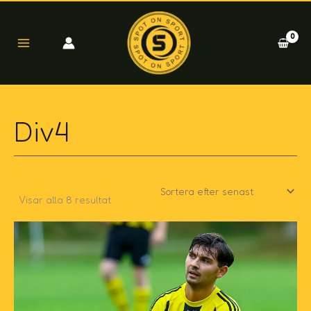
Sortera
Hoppa
efter
till
senaste
innehåll
Div4
Visar alla 8 resultat