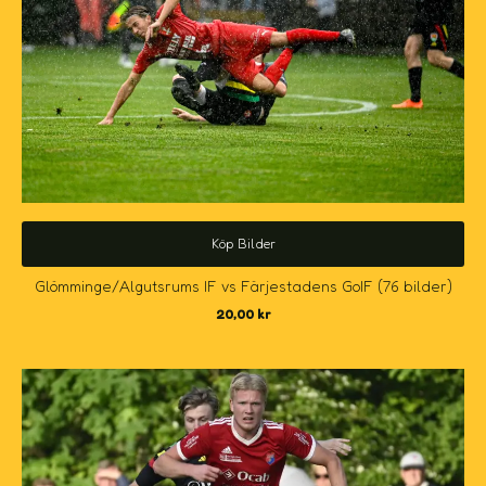
Köp Bilder
Glömminge/Algutsrums IF vs Färjestadens GoIF (76 bilder)
20,00
kr