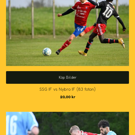
Köp Bilder
SSG IF vs Nybro IF (83 foton)
20,00
kr