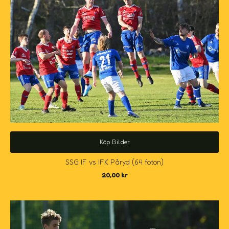
Köp Bilder
SSG IF vs IFK Påryd (64 foton)
20,00
kr