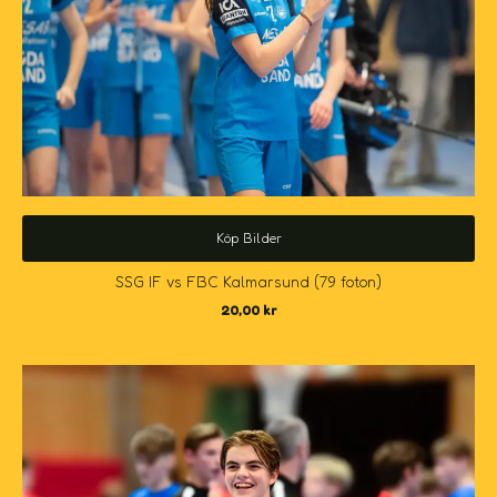
Köp Bilder
SSG IF vs FBC Kalmarsund (79 foton)
20,00
kr