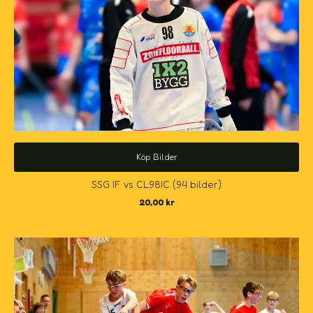
Köp Bilder
SSG IF vs CL98IC (94 bilder)
20,00
kr