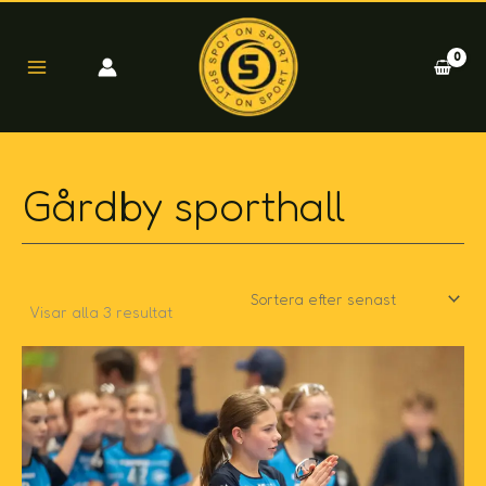
Sortera
Hoppa
efter
till
senaste
innehåll
Gårdby sporthall
Visar alla 3 resultat