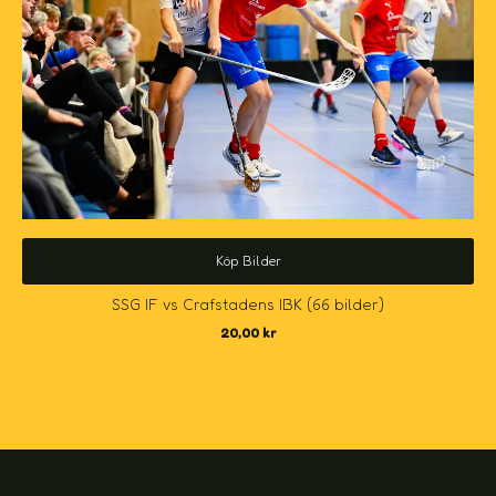
Köp Bilder
SSG IF vs Crafstadens IBK (66 bilder)
20,00
kr