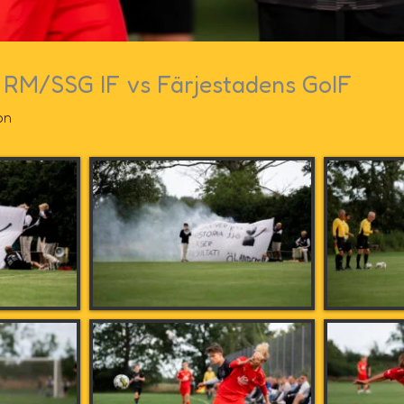
 RM/SSG IF vs Färjestadens GoIF
on