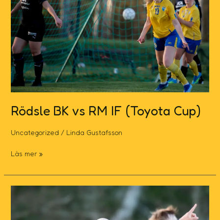
IF
(Toyota
Cup)
Rödsle BK vs RM IF (Toyota Cup)
Uncategorized
/
Linda Gustafsson
Läs mer »
SSG
IF
vs