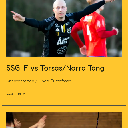
Torsås/Norra
Tång
SSG IF vs Torsås/Norra Tång
Uncategorized
/
Linda Gustafsson
Läs mer »
SSG
IF
F10-