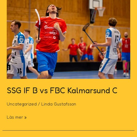
IF
B
vs
FBC
Kalmarsund
C
SSG IF B vs FBC Kalmarsund C
Uncategorized
/
Linda Gustafsson
Läs mer »