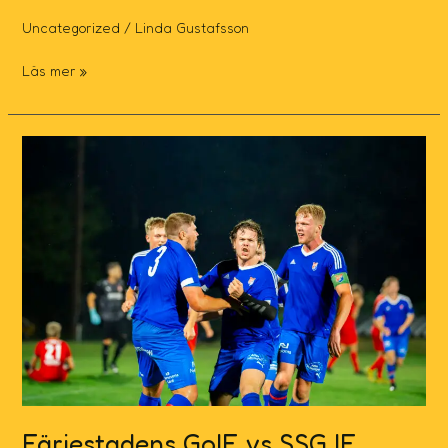
Uncategorized
/
Linda Gustafsson
Läs mer »
Färjestadens
GoIF
vs
SSG
IF
2025-
08-
29
Färjestadens GoIF vs SSG IF