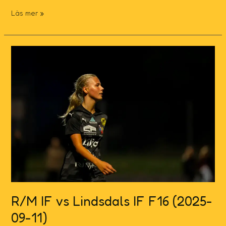
Läs mer »
R/M
IF
vs
Lindsdals
IF
F16
(2025-
09-
11)
R/M IF vs Lindsdals IF F16 (2025-
09-11)