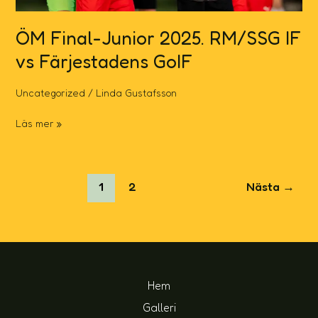
ÖM Final-Junior 2025. RM/SSG IF
vs Färjestadens GoIF
Uncategorized
/
Linda Gustafsson
Läs mer »
1
2
Nästa
→
Hem
Galleri