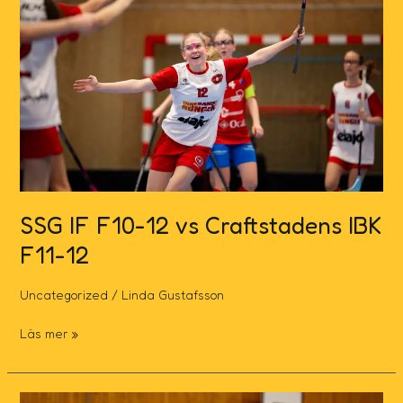
12
vs
Craftstadens
IBK
F11-
12
SSG IF F10-12 vs Craftstadens IBK
F11-12
Uncategorized
/
Linda Gustafsson
Läs mer »
SSG