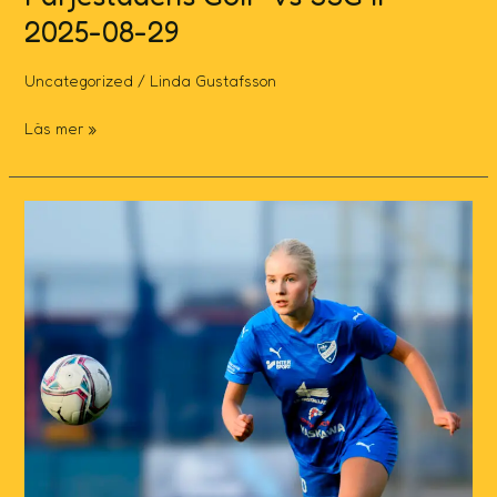
2025-08-29
Uncategorized
/
Linda Gustafsson
Läs mer »
IFK
Kalmar
vs
RM
IF
F16