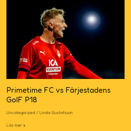
Primetime
FC
vs
Färjestadens
GoIF
P18
Primetime FC vs Färjestadens
GoIF P18
Uncategorized
/
Linda Gustafsson
Läs mer »