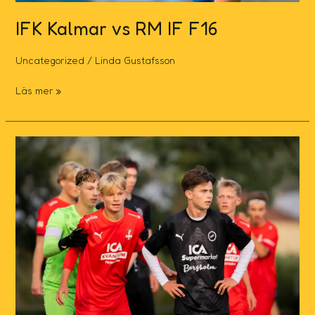
IFK Kalmar vs RM IF F16
Uncategorized
/
Linda Gustafsson
Läs mer »
ÖM
Final-
Junior
2025.
RM/SSG
IF
vs
Färjestadens
GoIF