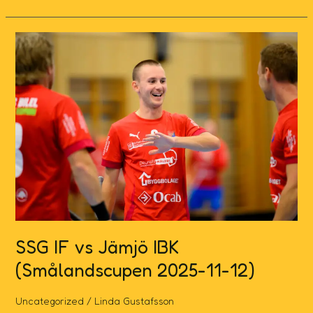
SSG
IF
vs
Jämjö
IBK
(Smålandscupen
2025-
11-
12)
SSG IF vs Jämjö IBK
(Smålandscupen 2025-11-12)
Uncategorized
/
Linda Gustafsson