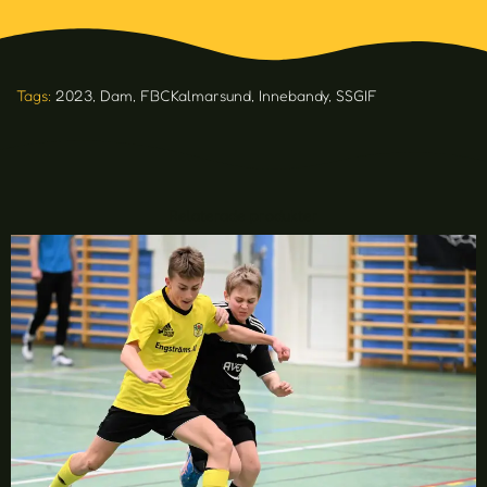
Tags:
2023
,
Dam
,
FBCKalmarsund
,
Innebandy
,
SSGIF
Relaterade produkter