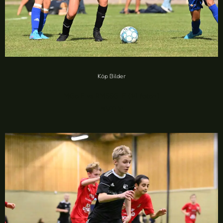
Köp Bilder
MGoIF vs RMSSG IF (14 foton)
20,00
kr