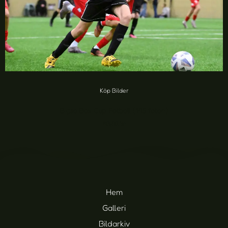
Köp Bilder
Bigso Box Cup Fotboll (145 foton)
20,00
kr
Hem
Galleri
Bildarkiv