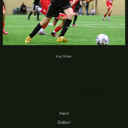
Köp Bilder
Bigso Box Cup Fotboll (145 foton)
20,00
kr
Hem
Galleri