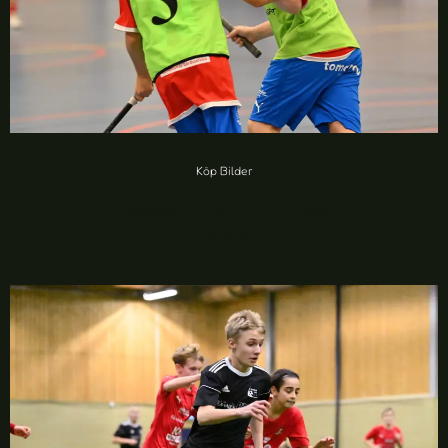
Köp Bilder
Craftstaden IBK vs SSG IF (72 foton)
20,00
kr