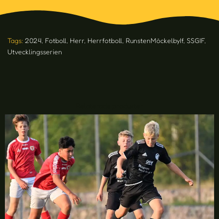
Tags:
2024
,
Fotboll
,
Herr
,
Herrfotboll
,
RunstenMöckelbyIf
,
SSGIF
,
Utvecklingsserien
Relaterade produkter