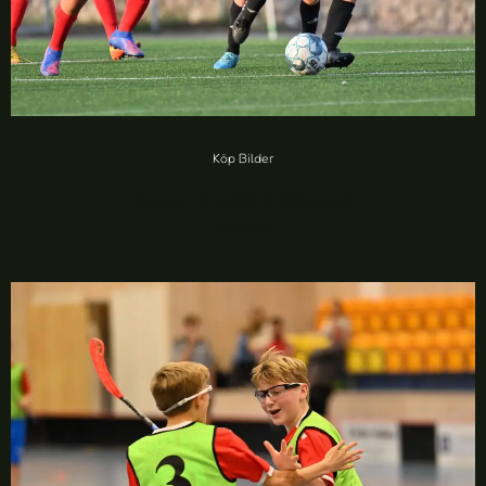
Köp Bilder
Kalmar FF vs SSG IF (86 foton)
20,00
kr