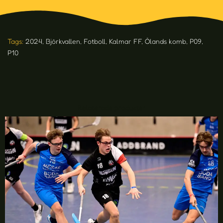
Tags:
2024
,
Björkvallen
,
Fotboll
,
Kalmar FF
,
Ölands komb
,
P09
,
P10
Relaterade produkter