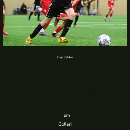
Köp Bilder
Bigso Box Cup Fotboll (145 foton)
20,00
kr
Hem
Galleri