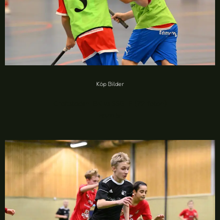
Köp Bilder
Craftstaden IBK vs SSG IF (72 foton)
20,00
kr