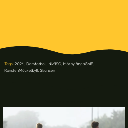
Tags:
2024
,
Damfotboll
,
div4SÖ
,
MörbylångaGoIF
,
RunstenMöckelbyIf
,
Skansen
Relaterade produkter