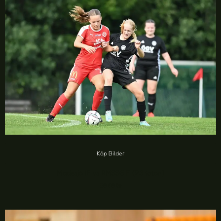
Köp Bilder
Madesjö IF vs RMSSGIF (23 foton)
20,00
kr