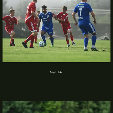
Köp Bilder
MGoIF vs SSG IF (38 foton)
20,00
kr