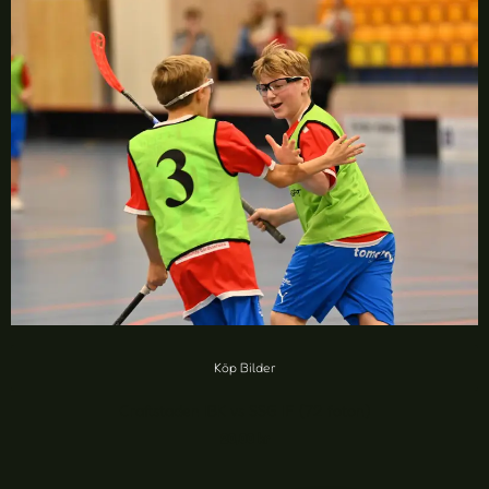
Köp Bilder
Craftstaden IBK vs SSG IF (72 foton)
20,00
kr