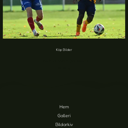
Köp Bilder
LGoIF vs SSGIF (69 foton)
20,00
kr
Hem
Galleri
Bildarkiv