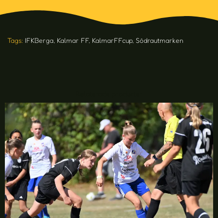
Tags:
IFKBerga
,
Kalmar FF
,
KalmarFFcup
,
Södrautmarken
Relaterade produkter