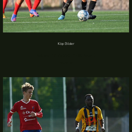
Köp Bilder
Kalmar FF vs SSG IF (86 foton)
20,00
kr