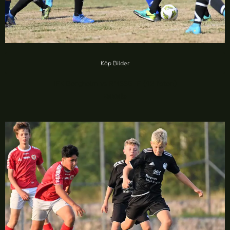
Köp Bilder
IFK Borgholm vs RMSSG IF (42 foton)
20,00
kr