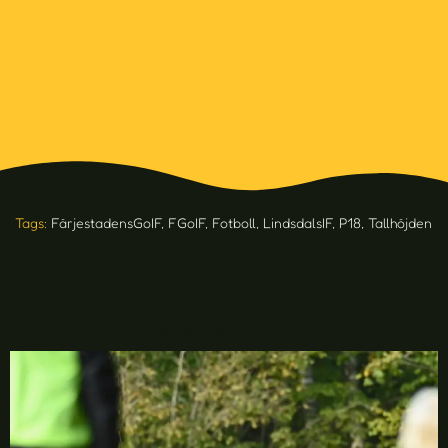
Tags:
FärjestadensGoIF
,
FGoIF
,
Fotboll
,
LindsdalsIF
,
P18
,
Tallhöjden
Relaterade produkter