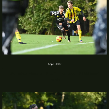
Köp Bilder
Glömminge Algutsrum IF vs Timmernabben IF (166 foton)
20,00
kr