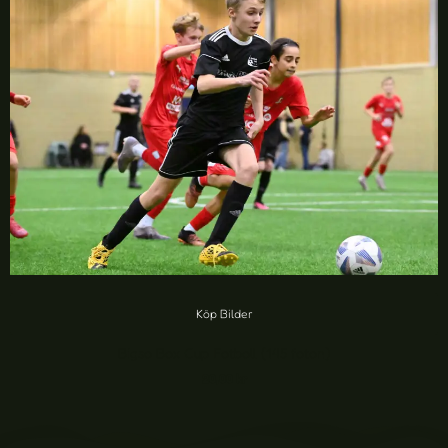
Köp Bilder
Bigso Box Cup Fotboll (145 foton)
20,00
kr