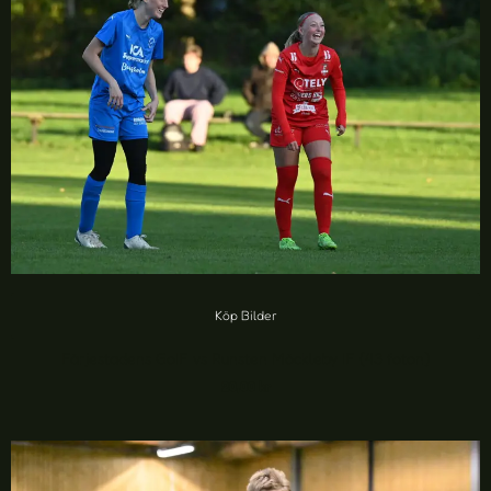
Köp Bilder
Färjestadens GoIF vs Runsten Möckleby IF (43 foton)
20,00
kr