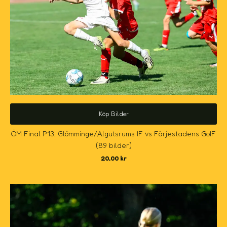
Köp Bilder
ÖM Final P13, Glömminge/Algutsrums IF vs Färjestadens GoIF
(89 bilder)
20,00
kr