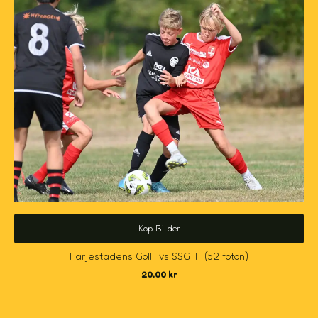
Köp Bilder
Färjestadens GoIF vs SSG IF (52 foton)
20,00
kr