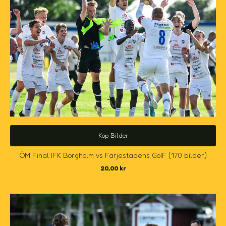
Köp Bilder
ÖM Final IFK Borgholm vs Färjestadens GoIF (170 bilder)
20,00
kr