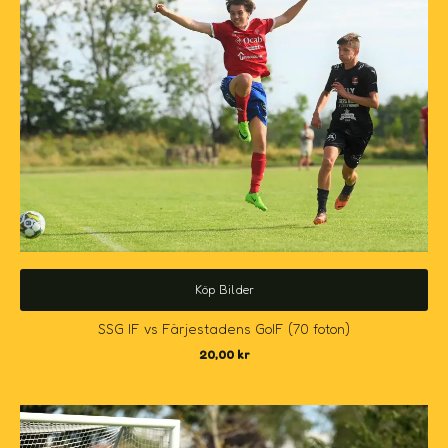
Köp Bilder
SSG IF vs Färjestadens GoIF (70 foton)
20,00
kr