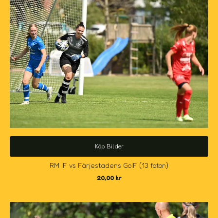
Köp Bilder
RM IF vs Färjestadens GoIF (13 foton)
20,00
kr