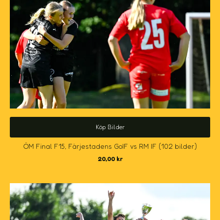
Köp Bilder
ÖM Final F15, Färjestadens GoIF vs RM IF (102 bilder)
20,00
kr