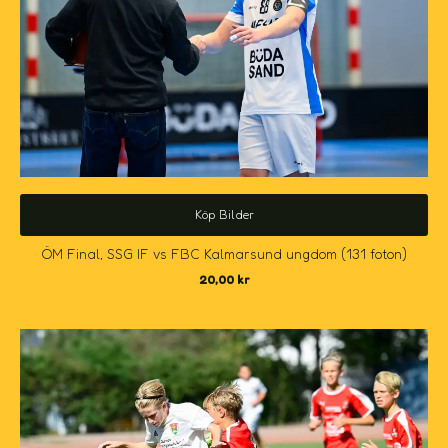
Köp Bilder
ÖM Final, SSG IF vs FBC Kalmarsund ungdom (131 foton)
20,00
kr