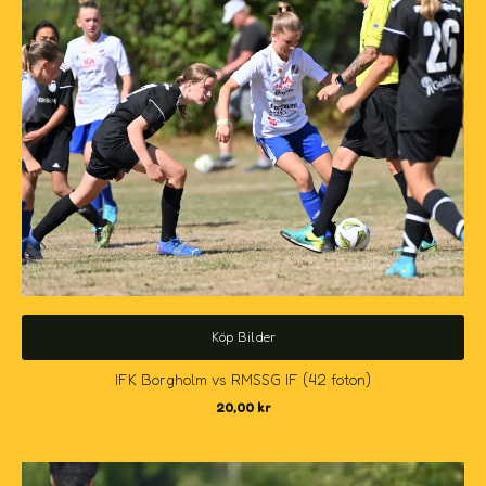
Köp Bilder
IFK Borgholm vs RMSSG IF (42 foton)
20,00
kr