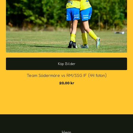
Köp Bilder
Team Södermöre vs RM/SSG IF (44 foton)
20,00
kr
Hem