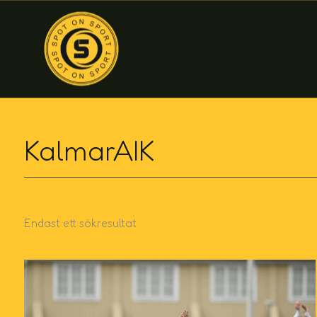
Hoppa
till
innehåll
KalmarAIK
Endast ett sökresultat