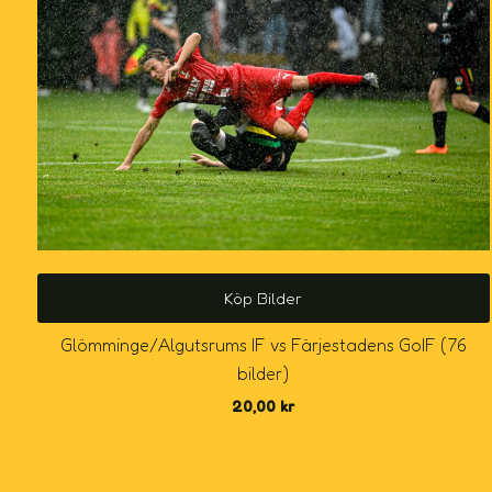
Köp Bilder
Glömminge/Algutsrums IF vs Färjestadens GoIF (76
bilder)
20,00
kr