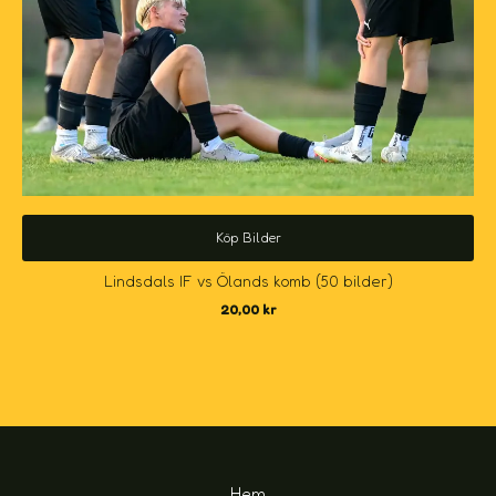
Köp Bilder
Lindsdals IF vs Ölands komb (50 bilder)
20,00
kr
Hem