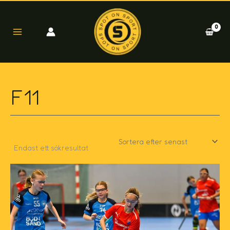
Hoppa
till
innehåll
F11
Endast ett sökresultat