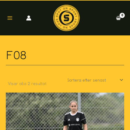
Sortera
Hoppa
efter
till
senaste
innehåll
F08
Visar alla 2 resultat