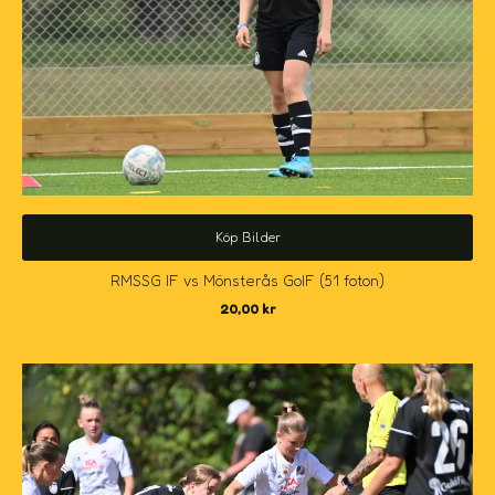
Köp Bilder
RMSSG IF vs Mönsterås GoIF (51 foton)
20,00
kr