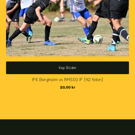
Köp Bilder
IFK Borgholm vs RMSSG IF (42 foton)
20,00
kr