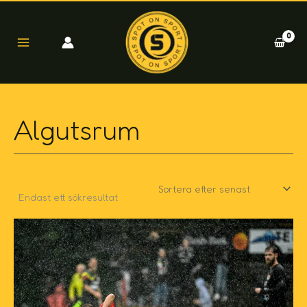
Hoppa
till
innehåll
Algutsrum
Endast ett sökresultat